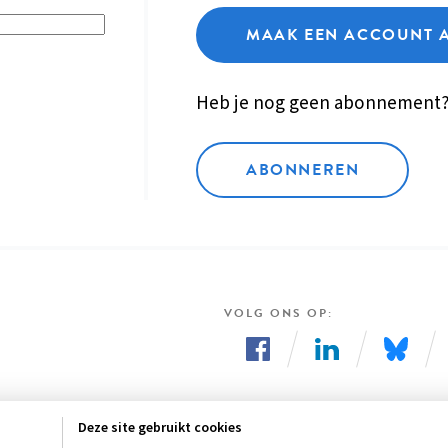
MAAK EEN ACCOUNT 
Heb je nog geen abonnement
ABONNEREN
VOLG ONS OP
Volg
Volg
Volg
ons
ons
ons
Deze site gebruikt cookies
op
op
op