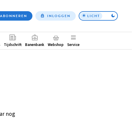
ABONNEREN
INLOGGEN
LICHT
Top
nav
ntair
s
Tijdschrift
Banenbank
Webshop
Service
ar nog