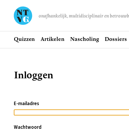
onafhankelijk, multidisciplinair en betrouw
Home
Quizzen
Artikelen
Nascholing
Dossiers
Hoofdnavigatie
Inloggen
Kruimelpad
E-mailadres
Wachtwoord