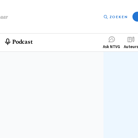
baar
ZOEKEN
Podcast
Compleme
Ask NTVG
Auteur
menu