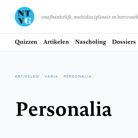
onafhankelijk, multidisciplinair en betrouw
Home
Quizzen
Artikelen
Nascholing
Dossiers
Hoofdnavigatie
ARTIKELEN
VARIA
PERSONALIA
Kruimelpad
Personalia