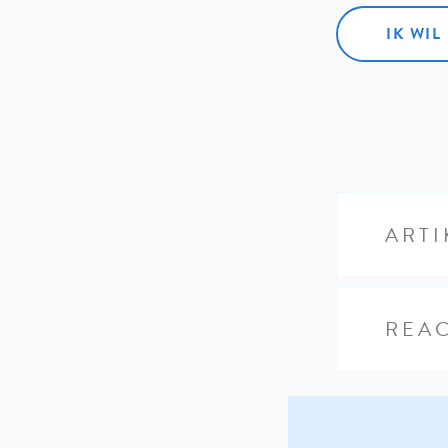
IK WI
ARTI
REAC