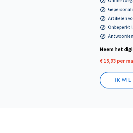
Online toega
Gepersonalis
Artikelen v
Onbeperkt l
Antwoorden o
Neem het dig
€ 15,93 per m
IK WIL