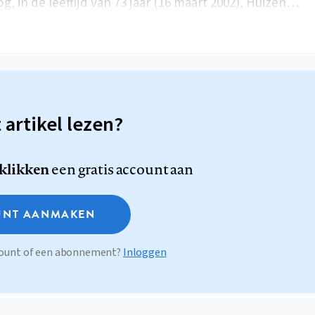
og, in de leeftijd van 73 jaar (16 maart 2002), Huizen…
t artikel lezen?
 klikken
een gratis account aan
NT AANMAKEN
ccount of een abonnement?
Inloggen