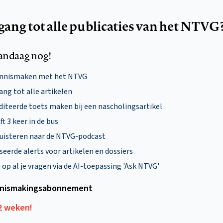
egang tot alle publicaties van het NTVG
andaag nog!
ennismaken met het NTVG
ng tot alle artikelen
diteerde toets maken bij een nascholingsartikel
ft 3 keer in de bus
uisteren naar de NTVG-podcast
eerde alerts voor artikelen en dossiers
p al je vragen via de AI-toepassing 'Ask NTVG'
nismakings­abonnement
12 weken!