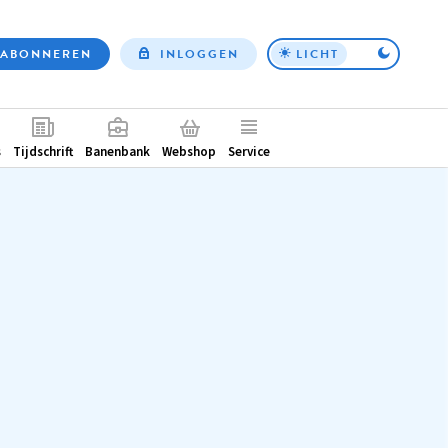
ABONNEREN
INLOGGEN
LICHT
Top
nav
ntair
s
Tijdschrift
Banenbank
Webshop
Service