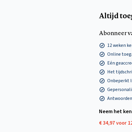
Altijd to
Abonneer v
12 weken k
Online toega
Eén geaccre
Het tijdschri
Onbeperkt l
Gepersonalis
Antwoorden o
Neem het ken
€ 34,97 voor 