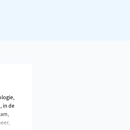
ologie,
, in de
tam,
meer,