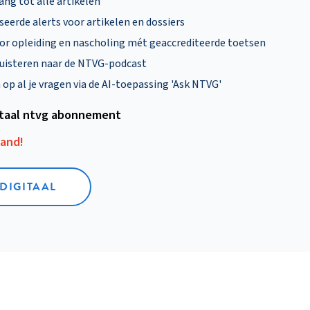
ng tot alle artikelen
eerde alerts voor artikelen en dossiers
oor opleiding en nascholing mét geaccrediteerde toetsen
uisteren naar de NTVG-podcast
p al je vragen via de AI-toepassing 'Ask NTVG'
itaal ntvg abonnement
aand!
 DIGITAAL