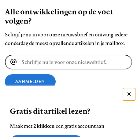
Alle ontwikkelingen op de voet
volgen?
Schrijf je nu in voor onze nieuwsbrief en ontvang iedere
donderdag de meest opvallende artikelen in je mailbox.
E-
mailadres
AANMELDEN
VOLG ONS OP
Deze site gebruikt cookies
Gratis dit artikel lezen?
Zie onze cookie policy
ACCEPTEER AANBEVOLEN INSTELLINGEN
Volg
Volg
Volg
Volg
Volg
Volg
2 klikken
Maak met
een gratis account aan
ons
ons
ons
ons
ons
ons