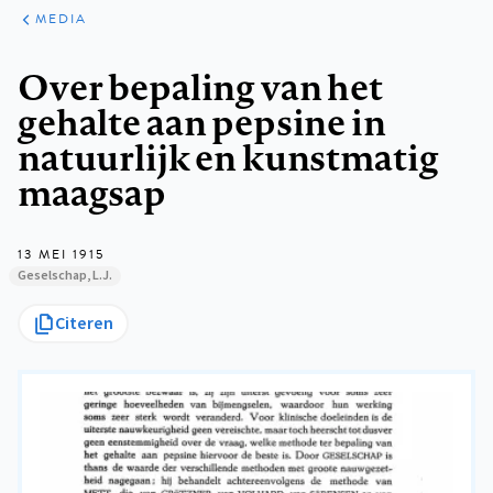
ARTIKELEN
VARIA
MEDIA
Kruimelpad
Over bepaling van het
gehalte aan pepsine in
natuurlijk en kunstmatig
maagsap
13 MEI 1915
Geselschap, L.J.
Citeren