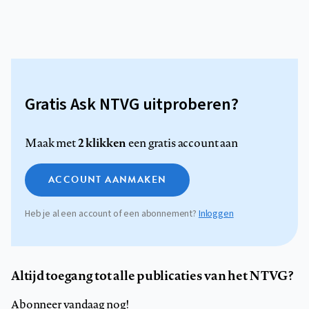
Gratis Ask NTVG uitproberen?
2 klikken
Maak met
een gratis account aan
ACCOUNT AANMAKEN
Heb je al een account of een abonnement?
Inloggen
Altijd toegang tot alle publicaties van het NTVG?
Abonneer vandaag nog!