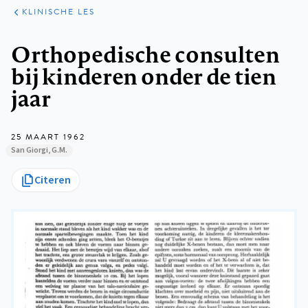
KLINISCHE
ARTIKELEN
PRAKTIJK
KLINISCHE LES
Kruimelpad
Orthopedische consulten
bij kinderen onder de tien
jaar
25 MAART 1962
San Giorgi, G.M.
Citeren