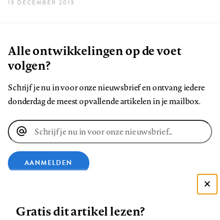
13 DECEMBER 2013
Alle ontwikkelingen op de voet
volgen?
Schrijf je nu in voor onze nieuwsbrief en ontvang iedere
donderdag de meest opvallende artikelen in je mailbox.
E-
mailadres
AANMELDEN
VOLG ONS OP
Deze site gebruikt cookies
Gratis dit artikel lezen?
Zie onze cookie policy