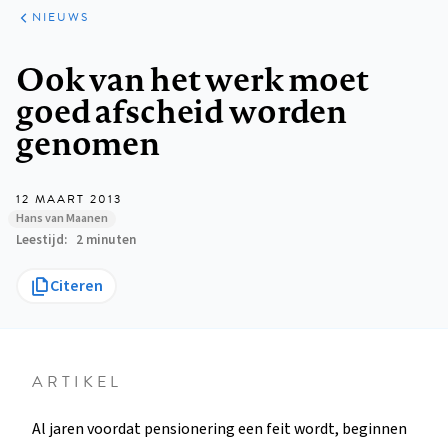
ARTIKELEN
HET
NIEUWS
KORT
Kruimelpad
Ook van het werk moet
goed afscheid worden
genomen
12 MAART 2013
Hans van Maanen
Leestijd
2 minuten
Citeren
ARTIKEL
Al jaren voordat pensionering een feit wordt, beginnen