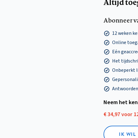
Altijd to
Abonneer v
12 weken k
Online toega
Eén geaccre
Het tijdschri
Onbeperkt l
Gepersonalis
Antwoorden o
Neem het ken
€ 34,97 voor 
IK WI