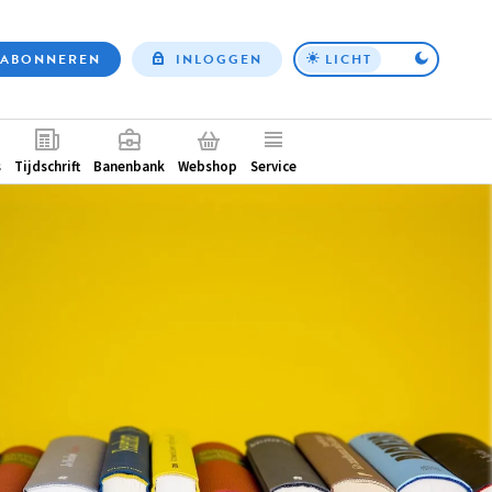
ABONNEREN
INLOGGEN
LICHT
Top
nav
ntair
s
Tijdschrift
Banenbank
Webshop
Service