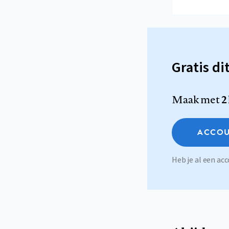
Gratis di
Maak met
2
ACCOU
Heb je al een a