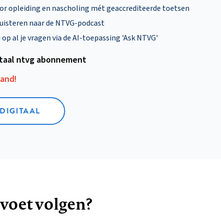
oor opleiding en nascholing mét geaccrediteerde toetsen
uisteren naar de NTVG-podcast
p al je vragen via de AI-toepassing 'Ask NTVG'
itaal ntvg abonnement
aand!
 DIGITAAL
 voet volgen?