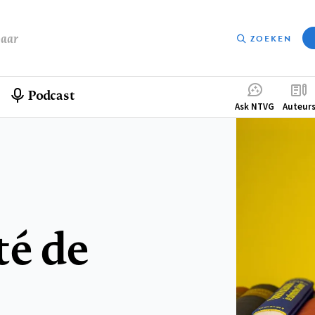
baar
ZOEKEN
Podcast
Compleme
Ask NTVG
Auteur
menu
té de