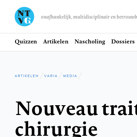
onafhankelijk, multidisciplinair en betrouw
Home
Quizzen
Artikelen
Nascholing
Dossiers
Hoofdnavigatie
ARTIKELEN
VARIA
MEDIA
Kruimelpad
Nouveau trai
chirurgie