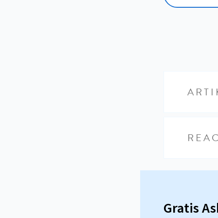
ARTI
REAC
Gratis A