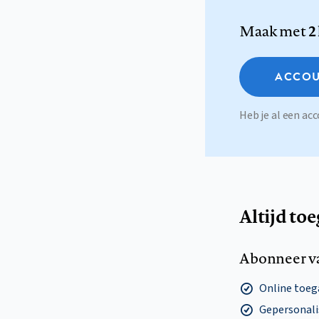
Maak met
2
ACCOU
Heb je al een a
Altijd to
Abonneer v
Online toega
Gepersonalis