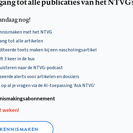
egang tot alle publicaties van het NTVG
andaag nog!
ennismaken met het NTVG
ng tot alle artikelen
diteerde toets maken bij een nascholingsartikel
ft 3 keer in de bus
uisteren naar de NTVG-podcast
eerde alerts voor artikelen en dossiers
p al je vragen via de AI-toepassing 'Ask NTVG'
nismakings­abonnement
12 weken!
L KENNISMAKEN