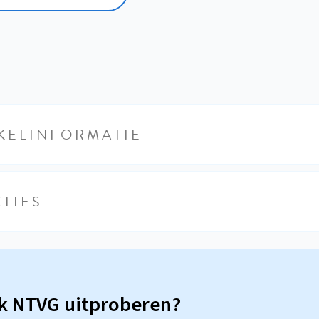
KELINFORMATIE
TIES
sk NTVG uitproberen?