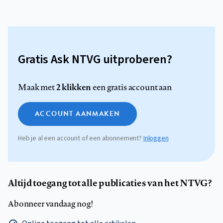
Gratis Ask NTVG uitproberen?
2 klikken
Maak met
een gratis account aan
ACCOUNT AANMAKEN
Heb je al een account of een abonnement?
Inloggen
Altijd toegang tot alle publicaties van het NTVG?
Abonneer vandaag nog!