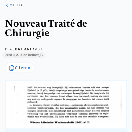
ARTIKELEN
VARIA
MEDIA
Kruimelpad
Nouveau Traité de
Chirurgie
11 FEBRUARI 1907
Dentu, A. le en Delbet, P.
Citeren