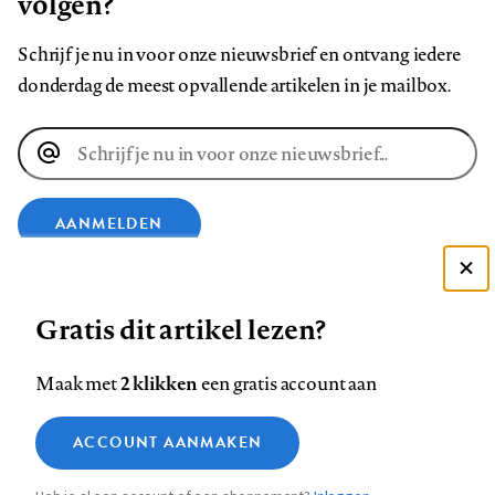
volgen?
Schrijf je nu in voor onze nieuwsbrief en ontvang iedere
donderdag de meest opvallende artikelen in je mailbox.
E-
mailadres
AANMELDEN
Deze site gebruikt cookies
VOLG ONS OP
Gratis dit artikel lezen?
Zie onze cookie policy
ACCEPTEER AANBEVOLEN INSTELLINGEN
Volg
Volg
Volg
Volg
Volg
Volg
2 klikken
Maak met
een gratis account aan
ons
ons
ons
ons
ons
ons
Functionele cookies
op
op
op
op
op
op
Contact
Colofon
Disclaimer
Privacy
About us
ACCOUNT AANMAKEN
Medische vragen verdienen
Sluiten
Footer
Analytische cookies
Facebook
LinkedIn
Bluesky
Instagram
YouTube
Pinterest
betrouwbare antwoorden