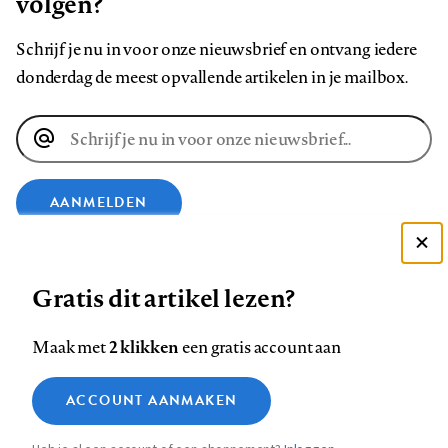
volgen?
Schrijf je nu in voor onze nieuwsbrief en ontvang iedere
donderdag de meest opvallende artikelen in je mailbox.
E-
mailadres
AANMELDEN
Deze site gebruikt cookies
VOLG ONS OP
Gratis dit artikel lezen?
Zie onze cookie policy
ACCEPTEER AANBEVOLEN INSTELLINGEN
Volg
Volg
Volg
Volg
Volg
Volg
2 klikken
Maak met
een gratis account aan
ons
ons
ons
ons
ons
ons
Functionele cookies
op
op
op
op
op
op
Contact
Colofon
Disclaimer
Privacy
About us
ACCOUNT AANMAKEN
Medische vragen verdienen
Sluiten
Footer
Analytische cookies
Facebook
LinkedIn
Bluesky
Instagram
YouTube
Pinterest
betrouwbare antwoorden