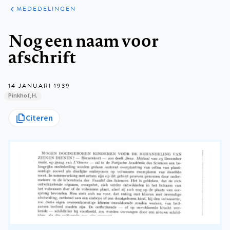
ARTIKELEN
VARIA
MEDEDELINGEN
Kruimelpad
Nog een naam voor
afschrift
14 JANUARI 1939
Pinkhof, H.
Citeren