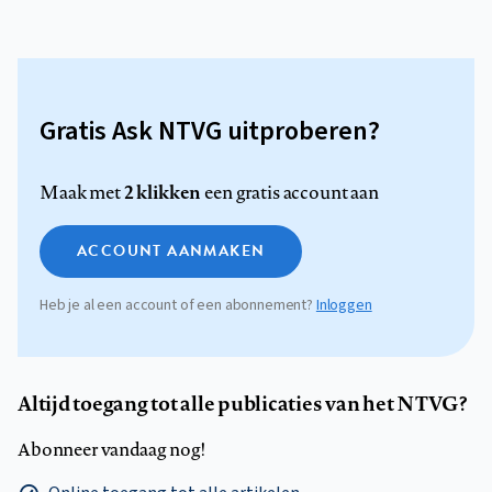
Gratis Ask NTVG uitproberen?
2 klikken
Maak met
een gratis account aan
ACCOUNT AANMAKEN
Heb je al een account of een abonnement?
Inloggen
Altijd toegang tot alle publicaties van het NTVG?
Abonneer vandaag nog!