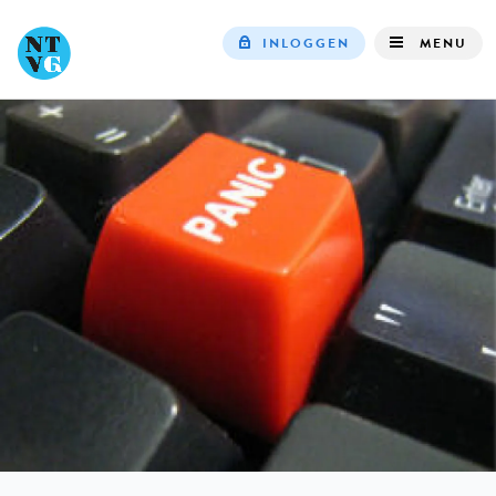
INLOGGEN
MENU
Top
navigation
IN