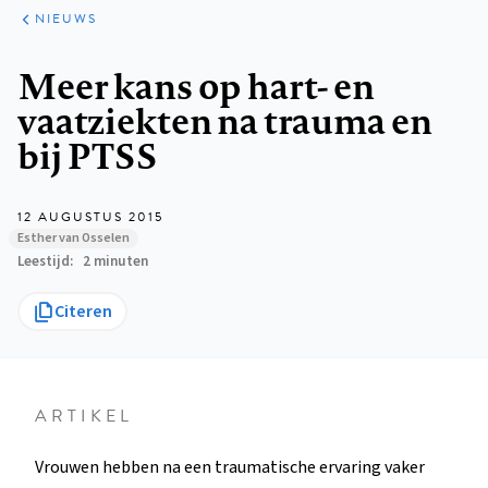
ARTIKELEN
HET
NIEUWS
KORT
Kruimelpad
Meer kans op hart- en
vaatziekten na trauma en
bij PTSS
12 AUGUSTUS 2015
Esther van Osselen
Leestijd
2 minuten
Citeren
ARTIKEL
Vrouwen hebben na een traumatische ervaring vaker