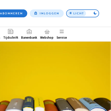
ABONNEREN
INLOGGEN
LICHT
Top
nav
ntair
s
Tijdschrift
Banenbank
Webshop
Service