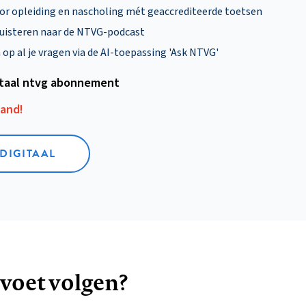
oor opleiding en nascholing mét geaccrediteerde toetsen
uisteren naar de NTVG-podcast
p al je vragen via de AI-toepassing 'Ask NTVG'
itaal ntvg abonnement
aand!
 DIGITAAL
 voet volgen?