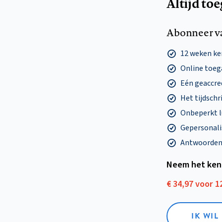
Altijd to
Abonneer v
12 weken k
Online toega
Eén geaccre
Het tijdschri
Onbeperkt l
Gepersonalis
Antwoorden o
Neem het ken
€ 34,97 voor 
IK WI