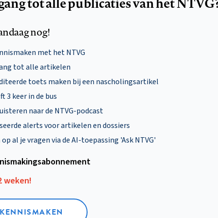
egang tot alle publicaties van het NTVG
andaag nog!
ennismaken met het NTVG
ng tot alle artikelen
diteerde toets maken bij een nascholingsartikel
ft 3 keer in de bus
uisteren naar de NTVG-podcast
eerde alerts voor artikelen en dossiers
p al je vragen via de AI-toepassing 'Ask NTVG'
nismakings­abonnement
12 weken!
L KENNISMAKEN