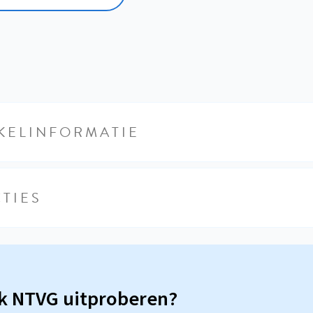
KELINFORMATIE
TIES
sk NTVG uitproberen?