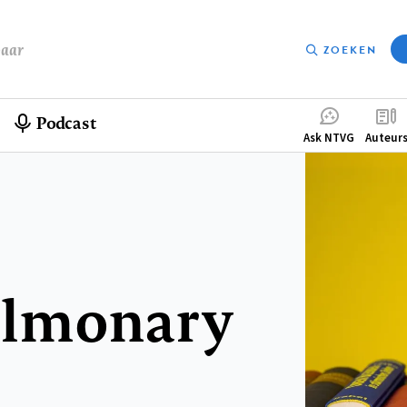
baar
ZOEKEN
Podcast
Compleme
Ask NTVG
Auteur
menu
ulmonary