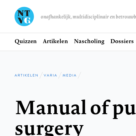
onafhankelijk, multidisciplinair en betrouw
Home
Quizzen
Artikelen
Nascholing
Dossiers
Hoofdnavigatie
ARTIKELEN
VARIA
MEDIA
Kruimelpad
Manual of p
surgery