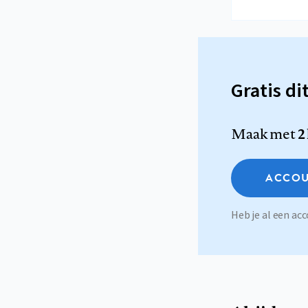
Gratis di
Maak met
2
ACCOU
Heb je al een a