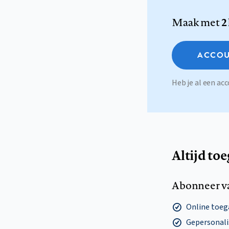
Maak met
2
ACCOU
Heb je al een a
Altijd to
Abonneer v
Online toega
Gepersonalis