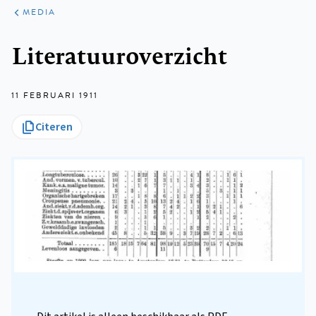
ARTIKELEN
VARIA
MEDIA
Kruimelpad
Literatuuroverzicht
11 FEBRUARI 1911
Citeren