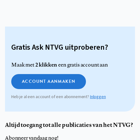
Gratis Ask NTVG uitproberen?
2 klikken
Maak met
een gratis account aan
ACCOUNT AANMAKEN
Heb je al een account of een abonnement?
Inloggen
Altijd toegang tot alle publicaties van het NTVG?
Abonneer vandaag nog!