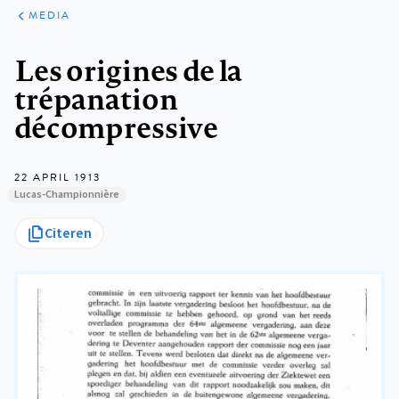
ARTIKELEN
VARIA
MEDIA
Kruimelpad
Les origines de la
trépanation
décompressive
22 APRIL 1913
Lucas-Championnière
Citeren