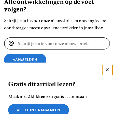
Alle ontwikkelingen op de voet
volgen?
Schrijf je nu in voor onze nieuwsbrief en ontvang iedere
donderdag de meest opvallende artikelen in je mailbox.
E-
mailadres
AANMELDEN
Deze site gebruikt cookies
VOLG ONS OP
Gratis dit artikel lezen?
Zie onze cookie policy
ACCEPTEER AANBEVOLEN INSTELLINGEN
Volg
Volg
Volg
Volg
Volg
Volg
2 klikken
Maak met
een gratis account aan
ons
ons
ons
ons
ons
ons
Functionele cookies
op
op
op
op
op
op
Contact
Colofon
Disclaimer
Privacy
About us
ACCOUNT AANMAKEN
Medische vragen verdienen
Sluiten