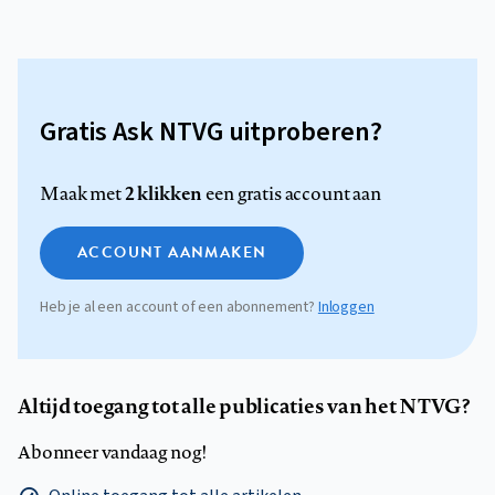
Gratis Ask NTVG uitproberen?
2 klikken
Maak met
een gratis account aan
ACCOUNT AANMAKEN
Heb je al een account of een abonnement?
Inloggen
Altijd toegang tot alle publicaties van het NTVG?
Abonneer vandaag nog!