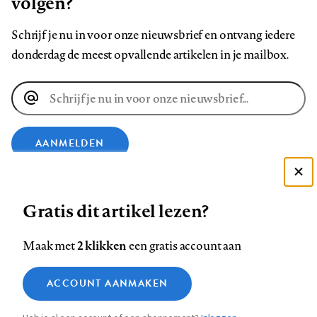
volgen?
Schrijf je nu in voor onze nieuwsbrief en ontvang iedere
donderdag de meest opvallende artikelen in je mailbox.
E-
mailadres
AANMELDEN
Deze site gebruikt cookies
VOLG ONS OP
Gratis dit artikel lezen?
Zie onze cookie policy
ACCEPTEER AANBEVOLEN INSTELLINGEN
Volg
Volg
Volg
Volg
Volg
Volg
2 klikken
Maak met
een gratis account aan
ons
ons
ons
ons
ons
ons
Functionele cookies
op
op
op
op
op
op
Contact
Colofon
Disclaimer
Privacy
About us
ACCOUNT AANMAKEN
Medische vragen verdienen
Sluiten
Footer
Analytische cookies
Facebook
LinkedIn
Bluesky
Instagram
YouTube
Pinterest
betrouwbare antwoorden