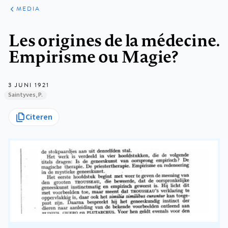
ARTIKELEN
VARIA
MEDIA
Kruimelpad
Les origines de la médecine.
Empirisme ou Magie?
3 JUNI 1921
Saintyves, P.
Citeren