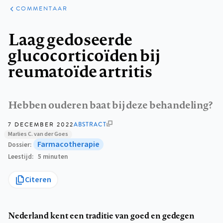
ARTIKELEN
OPINIE
COMMENTAAR
Kruimelpad
Laag gedoseerde
glucocorticoïden bij
reumatoïde artritis
Hebben ouderen baat bij deze behandeling?
7 DECEMBER 2022
ABSTRACT
Marlies C. van der Goes
Farmacotherapie
Dossier
Leestijd
5 minuten
Citeren
Nederland kent een traditie van goed en gedegen