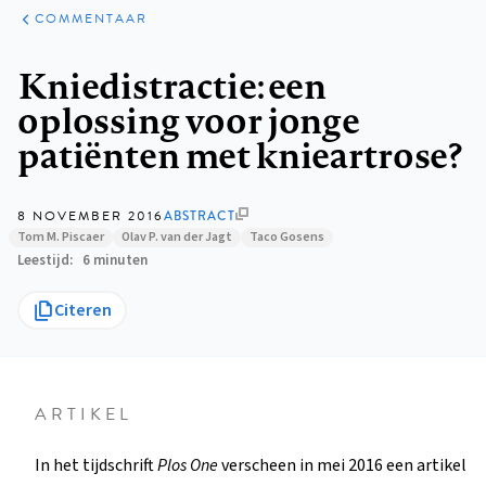
ARTIKELEN
OPINIE
COMMENTAAR
Kruimelpad
Kniedistractie: een
oplossing voor jonge
patiënten met knieartrose?
8 NOVEMBER 2016
ABSTRACT
Tom M. Piscaer
Olav P. van der Jagt
Taco Gosens
Leestijd
6 minuten
Citeren
ARTIKEL
In het tijdschrift
Plos One
verscheen in mei 2016 een artikel