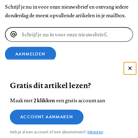
Schrijf je nu in voor onze nieuwsbrief en ontvang iedere
donderdag de meest opvallende artikelen in je mailbox.
E-
mailadres
AANMELDEN
VOLG ONS OP
Deze site gebruikt cookies
Gratis dit artikel lezen?
Zie onze cookie policy
Volg
Volg
Volg
Volg
Volg
Volg
ACCEPTEER AANBEVOLEN INSTELLINGEN
2 klikken
Maak met
een gratis account aan
ons
ons
ons
ons
ons
ons
op
op
op
op
op
op
Functionele cookies
Contact
Colofon
Disclaimer
Privacy
About us
ACCOUNT AANMAKEN
Footer
Medische vragen verdienen
Sluiten
Facebook
LinkedIn
Bluesky
Instagram
YouTube
Pinterest
Analytische cookies
betrouwbare antwoorden
Heb je al een account of een abonnement?
Inloggen
Marketing cookies
navigation
STEL ZE NU AAN ASK NTVG