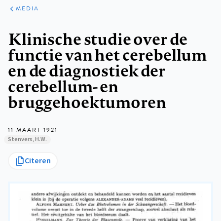
ARTIKELEN
VARIA
MEDIA
Kruimelpad
Klinische studie over de
functie van het cerebellum
en de diagnostiek der
cerebellum- en
bruggehoektumoren
11 MAART 1921
Stenvers, H.W.
Citeren