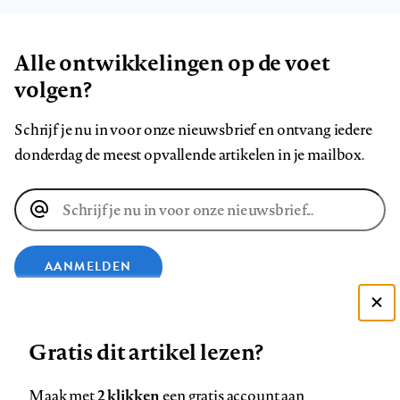
Alle ontwikkelingen op de voet
volgen?
Schrijf je nu in voor onze nieuwsbrief en ontvang iedere
donderdag de meest opvallende artikelen in je mailbox.
E-
mailadres
AANMELDEN
Deze site gebruikt cookies
VOLG ONS OP
Gratis dit artikel lezen?
Zie onze cookie policy
ACCEPTEER AANBEVOLEN INSTELLINGEN
Volg
Volg
Volg
Volg
Volg
Volg
2 klikken
Maak met
een gratis account aan