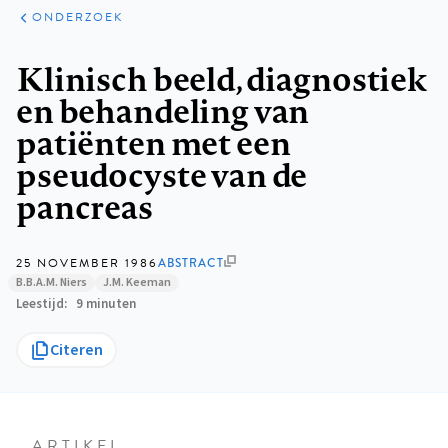
ARTIKELEN
ONDERZOEK
ONDERZOEK
Kruimelpad
Klinisch beeld, diagnostiek
en behandeling van
patiënten met een
pseudocyste van de
pancreas
25 NOVEMBER 1986
ABSTRACT
B.B.A.M. Niers
J.M. Keeman
Leestijd
9 minuten
Citeren
ARTIKEL