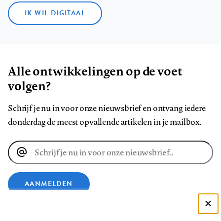
IK WIL DIGITAAL
Alle ontwikkelingen op de voet
volgen?
Schrijf je nu in voor onze nieuwsbrief en ontvang iedere
donderdag de meest opvallende artikelen in je mailbox.
E-
mailadres
AANMELDEN
Deze site gebruikt cookies
VOLG ONS OP