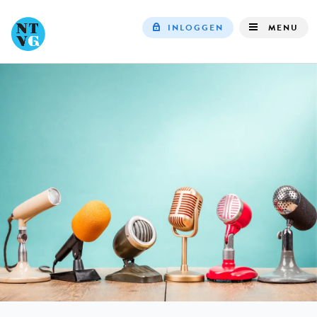
INLOGGEN
MENU
Top
navigation
IN