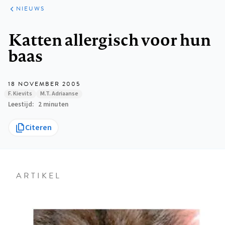
ARTIKELEN
HET
NIEUWS
KORT
Kruimelpad
Katten allergisch voor hun
baas
18 NOVEMBER 2005
F. Kievits
M.T. Adriaanse
Leestijd
2 minuten
Citeren
ARTIKEL