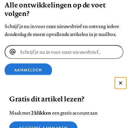
Alle ontwikkelingen op de voet
volgen?
Schrijf je nu in voor onze nieuwsbrief en ontvang iedere
donderdag de meest opvallende artikelen in je mailbox.
E-
mailadres
AANMELDEN
VOLG ONS OP
Deze site gebruikt cookies
Gratis dit artikel lezen?
Zie onze cookie policy
Volg
Volg
Volg
Volg
Volg
Volg
ACCEPTEER AANBEVOLEN INSTELLINGEN
2 klikken
Maak met
een gratis account aan
ons
ons
ons
ons
ons
ons
Functionele cookies
op
op
op
op
op
op
Contact
Colofon
Disclaimer
Privacy
About us