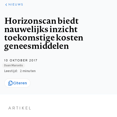
ARTIKELEN
HET
NIEUWS
KORT
Kruimelpad
Horizonscan biedt
nauwelijks inzicht
toekomstige kosten
geneesmiddelen
10 OKTOBER 2017
Daan Marselis
Leestijd
2 minuten
Citeren
ARTIKEL