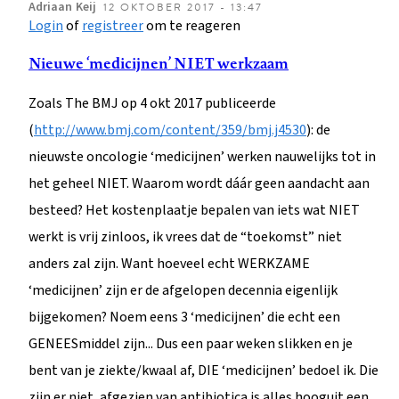
Adriaan
Keij
12 OKTOBER 2017 - 13:47
Login
of
registreer
om te reageren
Nieuwe ‘medicijnen’ NIET werkzaam
Zoals The BMJ op 4 okt 2017 publiceerde
(
http://www.bmj.com/content/359/bmj.j4530
): de
nieuwste oncologie ‘medicijnen’ werken nauwelijks tot in
het geheel NIET. Waarom wordt dáár geen aandacht aan
besteed? Het kostenplaatje bepalen van iets wat NIET
werkt is vrij zinloos, ik vrees dat de “toekomst” niet
anders zal zijn. Want hoeveel echt WERKZAME
‘medicijnen’ zijn er de afgelopen decennia eigenlijk
bijgekomen? Noem eens 3 ‘medicijnen’ die echt een
GENEESmiddel zijn... Dus een paar weken slikken en je
bent van je ziekte/kwaal af, DIE ‘medicijnen’ bedoel ik. Die
zijn er niet, afgezien van antibiotica is alles hooguit een