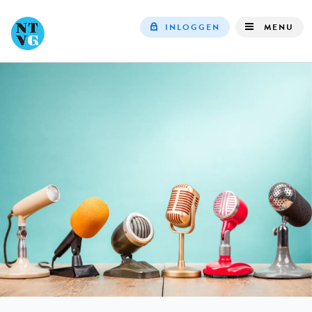
INLOGGEN
MENU
Top
navigation
IN