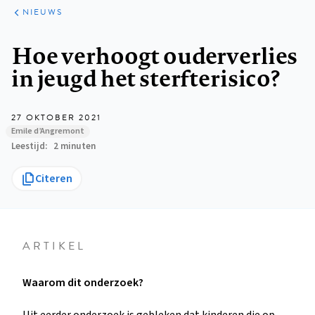
ARTIKELEN
HET
NIEUWS
KORT
Kruimelpad
Hoe verhoogt ouderverlies
in jeugd het sterfterisico?
27 OKTOBER 2021
Emile d’Angremont
Leestijd
2 minuten
Citeren
ARTIKEL
Waarom dit onderzoek?