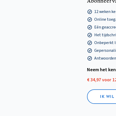
Abonneer v
12 weken k
Online toega
Eén geaccre
Het tijdschri
Onbeperkt l
Gepersonalis
Antwoorden o
Neem het ken
€ 34,97 voor 
IK WI