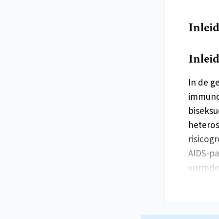
Inlei
Inlei
In de g
immunod
biseksu
heteros
risicog
AIDS-pa
vormd