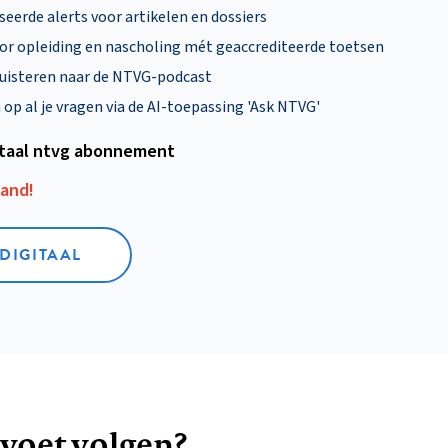
eerde alerts voor artikelen en dossiers
oor opleiding en nascholing mét geaccrediteerde toetsen
uisteren naar de NTVG-podcast
p al je vragen via de AI-toepassing 'Ask NTVG'
itaal ntvg abonnement
aand!
 DIGITAAL
 voet volgen?