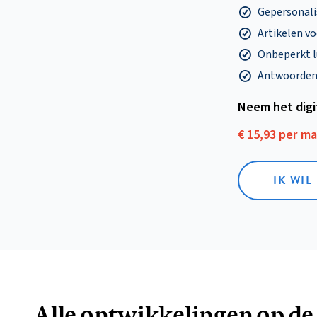
Gepersonalis
Artikelen v
Onbeperkt l
Antwoorden o
Neem het dig
€ 15,93 per m
IK WIL
Alle ontwikkelingen op de