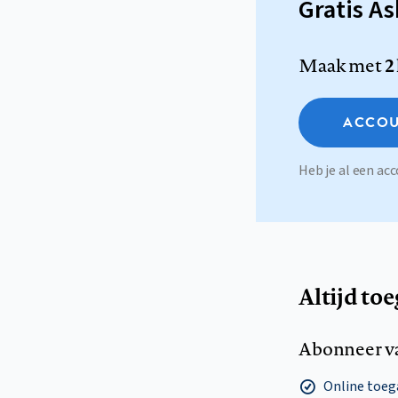
Gratis A
Maak met
2
ACCOU
Heb je al een a
Altijd to
Abonneer v
Online toega