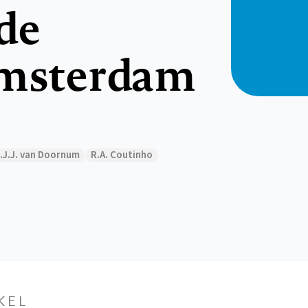
de
Amsterdam
.J.J. van Doornum
R.A. Coutinho
KEL