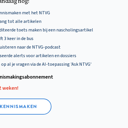
andaag nog!
ennismaken met het NTVG
ng tot alle artikelen
diteerde toets maken bij een nascholingsartikel
ft 3 keer in de bus
uisteren naar de NTVG-podcast
eerde alerts voor artikelen en dossiers
p al je vragen via de AI-toepassing 'Ask NTVG'
nismakings­abonnement
12 weken!
L KENNISMAKEN