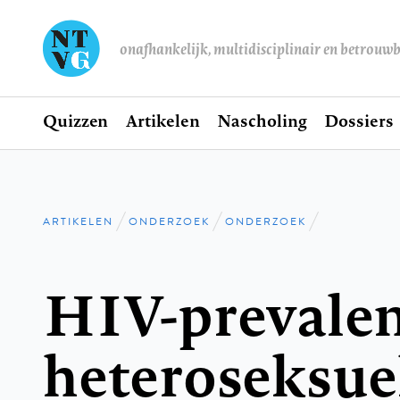
onafhankelijk, multidisciplinair en betrouw
Home
Quizzen
Artikelen
Nascholing
Dossiers
Hoofdnavigatie
ARTIKELEN
ONDERZOEK
ONDERZOEK
Kruimelpad
HIV-prevalen
heteroseksue