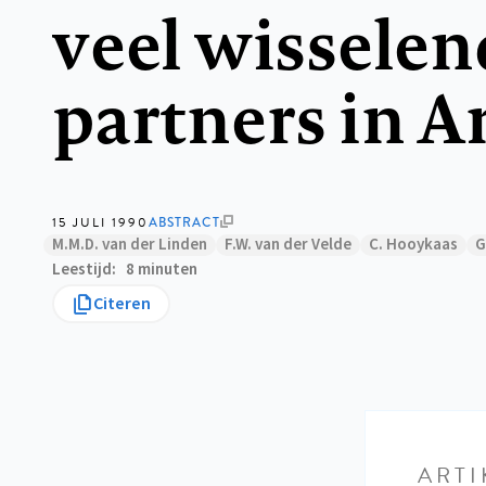
veel wisselen
partners in 
15 JULI 1990
ABSTRACT
M.M.D. van der Linden
F.W. van der Velde
C. Hooykaas
G
Leestijd
8 minuten
Citeren
ARTI