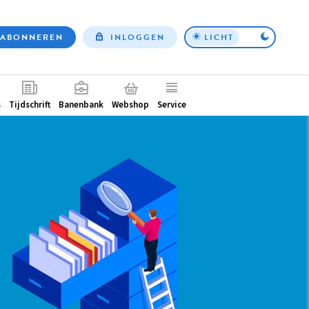
ABONNEREN
INLOGGEN
LICHT
Top
nav
ntair
s
Tijdschrift
Banenbank
Webshop
Service