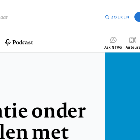
baar
ZOEKEN
Podcast
Compleme
Ask NTVG
Auteur
menu
tie onder
len met