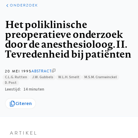
ARTIKELEN
ONDERZOEK
ONDERZOEK
Kruimelpad
Het poliklinische
preoperatieve onderzoek
door de anesthesioloog. II.
Tevredenheid bij patiënten
20 MEI 1995
ABSTRACT
C.L.G. Rutten
J.W. Gubbels
W.L.H. Smelt
M.S.M. Cramwinckel
D. Post
Leestijd
14 minuten
Citeren
ARTIKEL