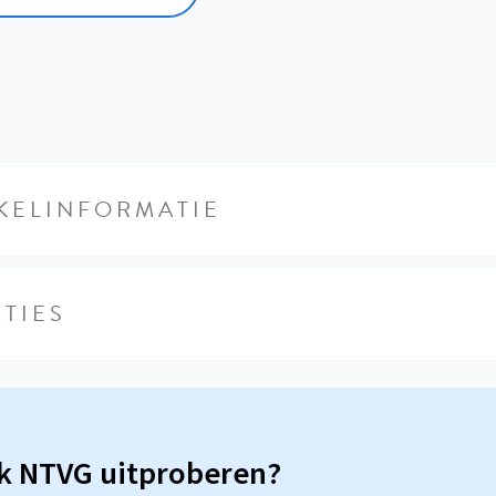
KELINFORMATIE
TIES
sk NTVG uitproberen?