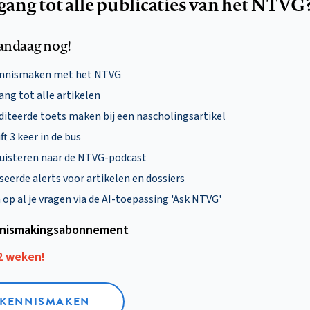
egang tot alle publicaties van het NTVG
andaag nog!
ennismaken met het NTVG
ng tot alle artikelen
diteerde toets maken bij een nascholingsartikel
ft 3 keer in de bus
uisteren naar de NTVG-podcast
eerde alerts voor artikelen en dossiers
p al je vragen via de AI-toepassing 'Ask NTVG'
nismakings­abonnement
12 weken!
L KENNISMAKEN