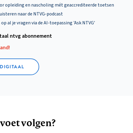
oor opleiding en nascholing mét geaccrediteerde toetsen
uisteren naar de NTVG-podcast
p al je vragen via de AI-toepassing 'Ask NTVG'
itaal ntvg abonnement
aand!
 DIGITAAL
 voet volgen?