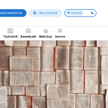
ABONNEREN
INLOGGEN
LICHT
Top
nav
ntair
s
Tijdschrift
Banenbank
Webshop
Service