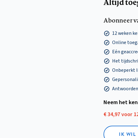
Altijd to
Abonneer v
12 weken k
Online toega
Eén geaccre
Het tijdschri
Onbeperkt l
Gepersonalis
Antwoorden o
Neem het ken
€ 34,97 voor 
IK WI