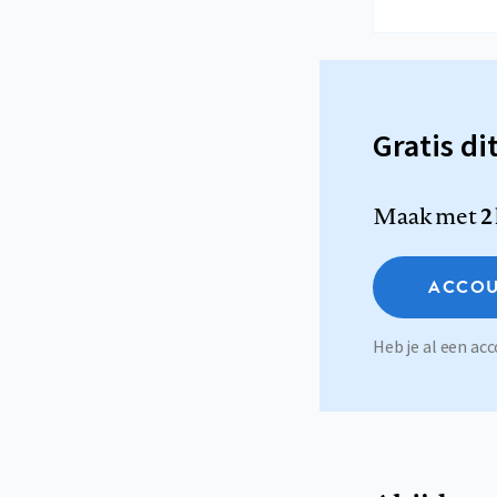
Gratis di
Maak met
2
ACCOU
Heb je al een a