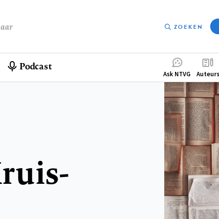
baar
ZOEKEN
Podcast
Compleme
Ask NTVG
Auteur
menu
ruis-