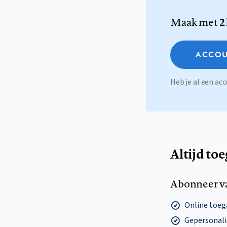
Maak met
2
ACCOU
Heb je al een a
Altijd to
Abonneer v
Online toega
Gepersonalis