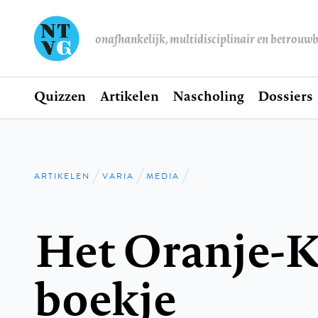
onafhankelijk, multidisciplinair en betrouw
Home
Quizzen
Artikelen
Nascholing
Dossiers
Hoofdnavigatie
ARTIKELEN
VARIA
MEDIA
Kruimelpad
Het Oranje-K
boekje