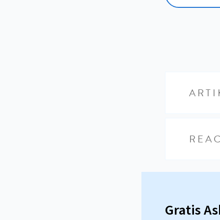
ARTI
REAC
Gratis A