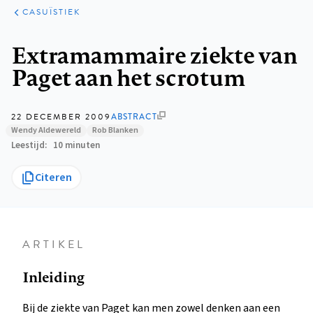
KLINISCHE
ARTIKELEN
PRAKTIJK
CASUÏSTIEK
Kruimelpad
Extramammaire ziekte van
Paget aan het scrotum
22 DECEMBER 2009
ABSTRACT
Wendy Aldewereld
Rob Blanken
Leestijd
10 minuten
Citeren
ARTIKEL
Inleiding
Bij de ziekte van Paget kan men zowel denken aan een