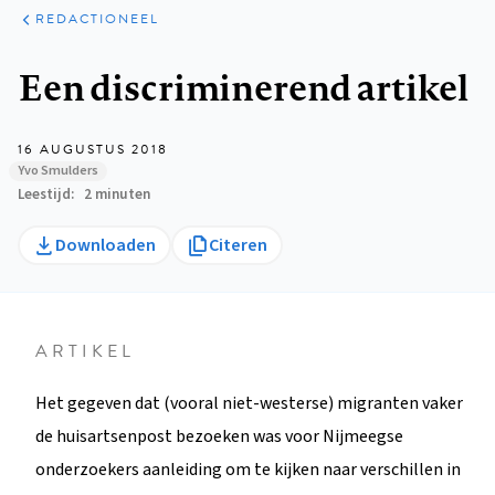
ARTIKELEN
OPINIE
REDACTIONEEL
Kruimelpad
Een discriminerend artikel
16 AUGUSTUS 2018
Yvo Smulders
Leestijd
2 minuten
Downloaden
Citeren
ARTIKEL
Het gegeven dat (vooral niet-westerse) migranten vaker
de huisartsenpost bezoeken was voor Nijmeegse
onderzoekers aanleiding om te kijken naar verschillen in