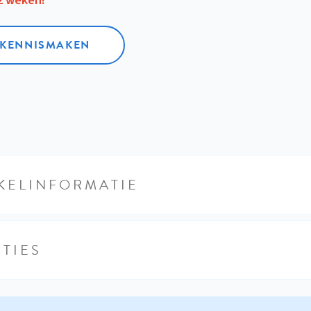
12 weken!
L KENNISMAKEN
KELINFORMATIE
TIES