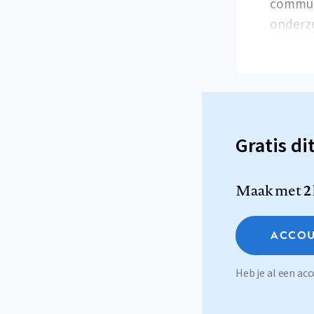
communi
onderz
Gratis di
Maak met
2
ACCOU
Heb je al een a