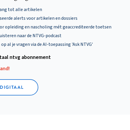
ng tot alle artikelen
eerde alerts voor artikelen en dossiers
oor opleiding en nascholing mét geaccrediteerde toetsen
uisteren naar de NTVG-podcast
p al je vragen via de AI-toepassing 'Ask NTVG'
itaal ntvg abonnement
aand!
 DIGITAAL