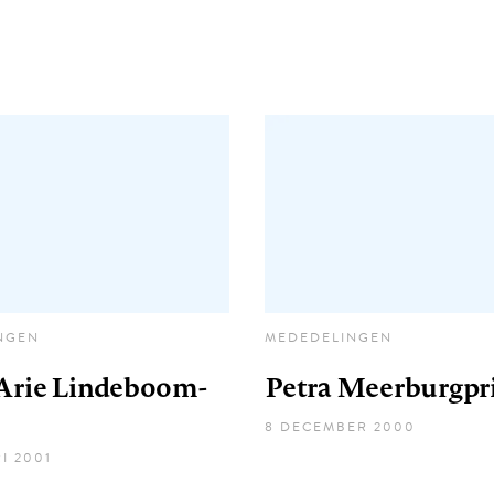
NGEN
MEDEDELINGEN
 Arie Lindeboom-
Petra Meerburgpri
8 DECEMBER 2000
I 2001