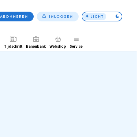
ABONNEREN
INLOGGEN
LICHT
Top
nav
ntair
s
Tijdschrift
Banenbank
Webshop
Service