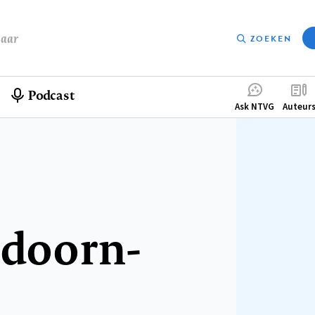
baar
ZOEKEN
Podcast
Compleme
Ask NTVG
Auteur
menu
doorn-