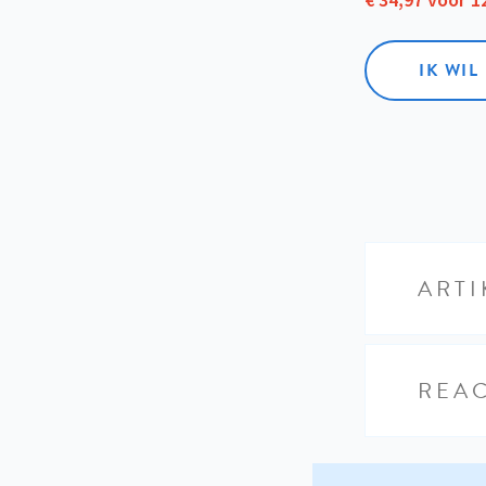
€ 34,97 voor 
IK WI
ARTI
REAC