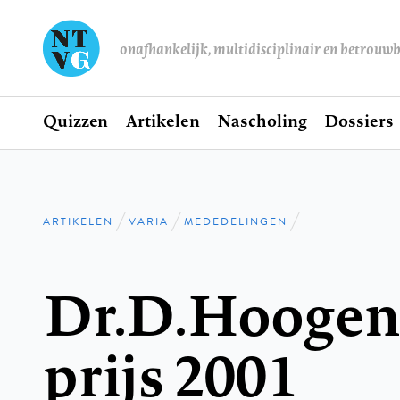
onafhankelijk, multidisciplinair en betrouw
Home
Quizzen
Artikelen
Nascholing
Dossiers
Hoofdnavigatie
ARTIKELEN
VARIA
MEDEDELINGEN
Kruimelpad
Dr.D.Hoogen
prijs 2001