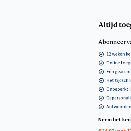
Altijd to
Abonneer v
12 weken k
Online toega
Eén geaccre
Het tijdschri
Onbeperkt l
Gepersonalis
Antwoorden o
Neem het ken