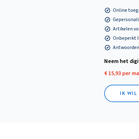
Online toega
Gepersonalis
Artikelen v
Onbeperkt l
Antwoorden o
Neem het dig
€ 15,93 per m
IK WIL