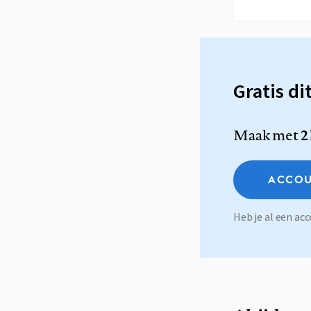
Gratis di
Maak met
2
ACCOU
Heb je al een a