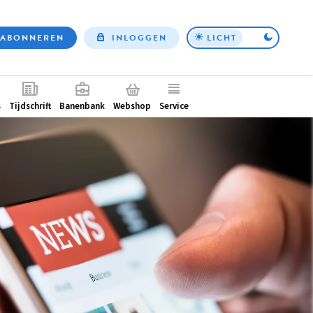
ABONNEREN
INLOGGEN
LICHT
Top
nav
ntair
s
Tijdschrift
Banenbank
Webshop
Service