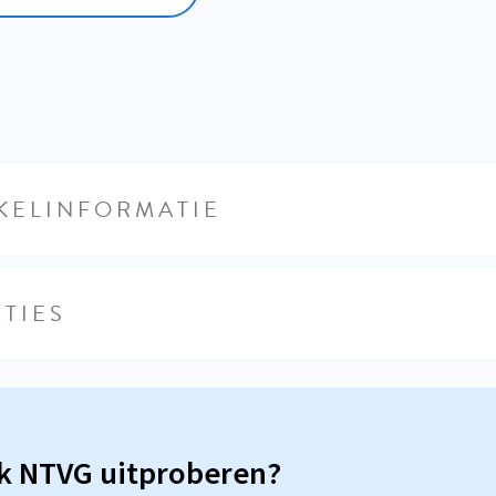
KELINFORMATIE
TIES
sk NTVG uitproberen?