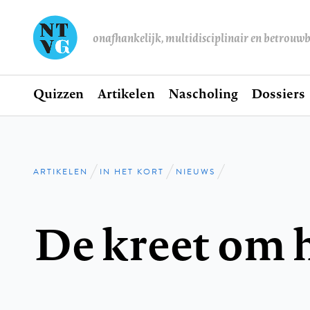
onafhankelijk, multidisciplinair en betrouw
Home
Quizzen
Artikelen
Nascholing
Dossiers
Hoofdnavigatie
ARTIKELEN
IN HET KORT
NIEUWS
Kruimelpad
De kreet om 