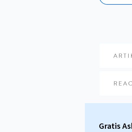
ARTI
REAC
Gratis A