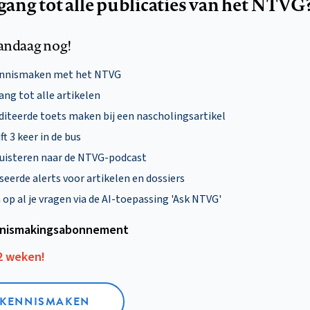
egang tot alle publicaties van het NTVG
andaag nog!
ennismaken met het NTVG
ng tot alle artikelen
diteerde toets maken bij een nascholingsartikel
ft 3 keer in de bus
uisteren naar de NTVG-podcast
eerde alerts voor artikelen en dossiers
p al je vragen via de AI-toepassing 'Ask NTVG'
nismakings­abonnement
12 weken!
L KENNISMAKEN