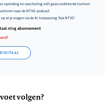
oor opleiding en nascholing mét geaccrediteerde toetsen
uisteren naar de NTVG-podcast
p al je vragen via de AI-toepassing 'Ask NTVG'
itaal ntvg abonnement
aand!
 DIGITAAL
 voet volgen?