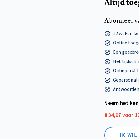
Altijd to
Abonneer v
12 weken k
Online toega
Eén geaccre
Het tijdschri
Onbeperkt l
Gepersonalis
Antwoorden o
Neem het ken
€ 34,97 voor 
IK WI