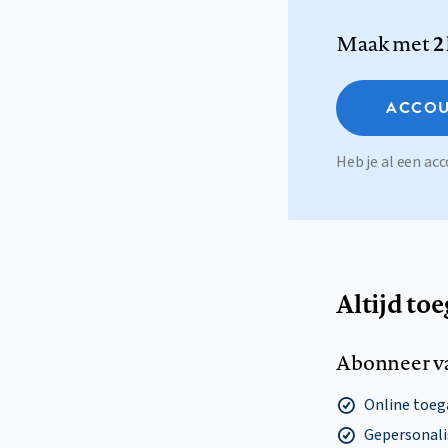
Maak met
2
ACCOU
Heb je al een a
Altijd to
Abonneer v
Online toega
Gepersonalis