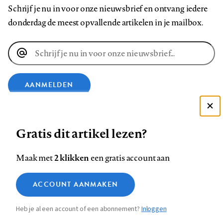
Schrijf je nu in voor onze nieuwsbrief en ontvang iedere
donderdag de meest opvallende artikelen in je mailbox.
E-
mailadres
AANMELDEN
VOLG ONS OP
Deze site gebruikt cookies
Gratis dit artikel lezen?
Zie onze cookie policy
Volg
Volg
Volg
Volg
Volg
Volg
ACCEPTEER AANBEVOLEN INSTELLINGEN
2 klikken
Maak met
een gratis account aan
ons
ons
ons
ons
ons
ons
Functionele cookies
op
op
op
op
op
op
Contact
Colofon
Disclaimer
Privacy
About us
ACCOUNT AANMAKEN
Medische vragen verdienen
Footer
Sluiten
Analytische cookies
Facebook
LinkedIn
Bluesky
Instagram
YouTube
Pinterest
betrouwbare antwoorden
Heb je al een account of een abonnement?
Inloggen
Marketing cookies
navigation
STEL ZE NU AAN ASK NTVG