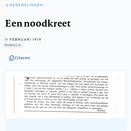
ARTIKELEN
VARIA
MEDEDELINGEN
Kruimelpad
Een noodkreet
11 FEBRUARI 1919
Pinkhof, H.
Citeren