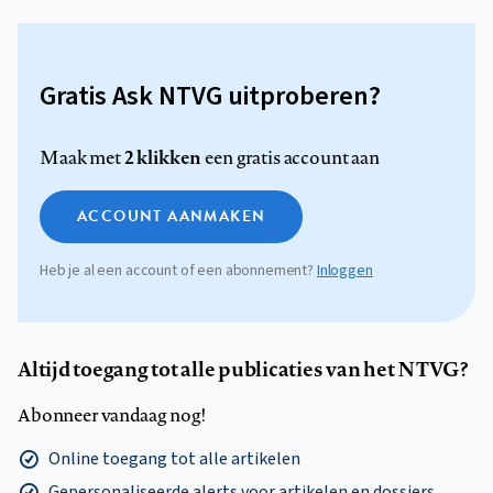
Gratis Ask NTVG uitproberen?
2 klikken
Maak met
een gratis account aan
ACCOUNT AANMAKEN
Heb je al een account of een abonnement?
Inloggen
Altijd toegang tot alle publicaties van het NTVG?
Abonneer vandaag nog!
Online toegang tot alle artikelen
Gepersonaliseerde alerts voor artikelen en dossiers