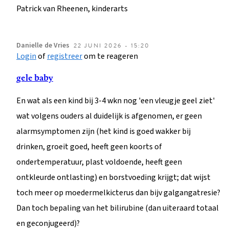
Patrick van Rheenen, kinderarts
Danielle
de Vries
22 JUNI 2026 - 15:20
Login
of
registreer
om te reageren
gele baby
En wat als een kind bij 3-4 wkn nog 'een vleugje geel ziet'
wat volgens ouders al duidelijk is afgenomen, er geen
alarmsymptomen zijn (het kind is goed wakker bij
drinken, groeit goed, heeft geen koorts of
ondertemperatuur, plast voldoende, heeft geen
ontkleurde ontlasting) en borstvoeding krijgt; dat wijst
toch meer op moedermelkicterus dan bijv galgangatresie?
Dan toch bepaling van het bilirubine (dan uiteraard totaal
en geconjugeerd)?