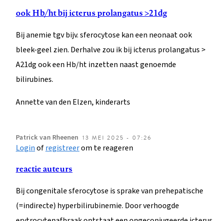
ook Hb/ht bij icterus prolangatus >21dg
Bij anemie tgv bijv. sferocytose kan een neonaat ook
bleek-geel zien. Derhalve zou ik bij icterus prolangatus >
A21dg ook een Hb/ht inzetten naast genoemde
bilirubines.
Annette van den Elzen, kinderarts
Patrick
van Rheenen
13 MEI 2025 - 07:26
Login
of
registreer
om te reageren
reactie auteurs
Bij congenitale sferocytose is sprake van prehepatische
(=indirecte) hyperbilirubinemie. Door verhoogde
erytrocytenafbraak ontstaat een ongeconjugeerde icterus