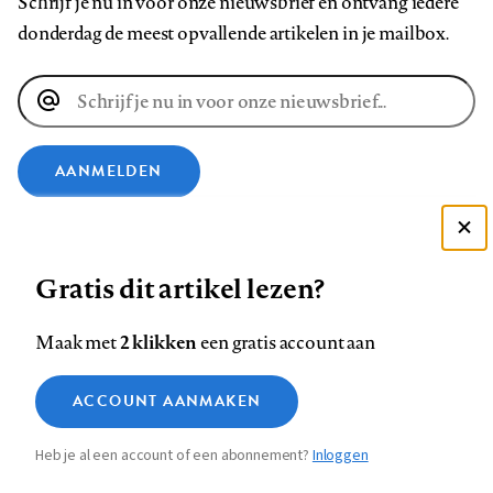
Schrijf je nu in voor onze nieuwsbrief en ontvang iedere
donderdag de meest opvallende artikelen in je mailbox.
E-
mailadres
AANMELDEN
VOLG ONS OP
Deze site gebruikt cookies
Gratis dit artikel lezen?
Zie onze cookie policy
Volg
Volg
Volg
Volg
Volg
Volg
ACCEPTEER AANBEVOLEN INSTELLINGEN
2 klikken
Maak met
een gratis account aan
ons
ons
ons
ons
ons
ons
op
op
op
op
op
op
Functionele cookies
Contact
Colofon
Disclaimer
Privacy
About us
ACCOUNT AANMAKEN
Footer
Facebook
LinkedIn
Bluesky
Instagram
YouTube
Pinterest
Medische vragen verdienen
Sluiten
Analytische cookies
betrouwbare antwoorden
Heb je al een account of een abonnement?
Inloggen
navigation
Marketing cookies
STEL ZE NU AAN ASK NTVG
Sla voorkeuren op