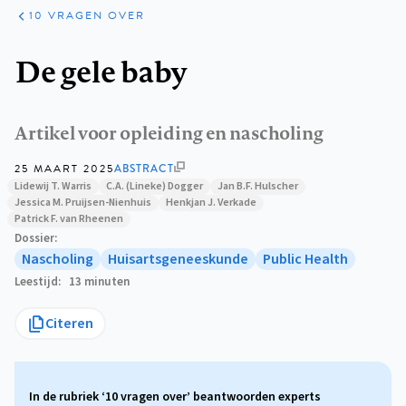
KLINISCHE
ARTIKELEN
PRAKTIJK
10 VRAGEN OVER
Kruimelpad
De gele baby
Artikel voor opleiding en nascholing
25 MAART 2025
ABSTRACT
Lidewij T. Warris
C.A. (Lineke) Dogger
Jan B.F. Hulscher
Jessica M. Pruijsen-Nienhuis
Henkjan J. Verkade
Patrick F. van Rheenen
Dossier
Nascholing
Huisartsgeneeskunde
Public Health
Leestijd
13 minuten
Citeren
In de rubriek ‘10 vragen over’ beantwoorden experts