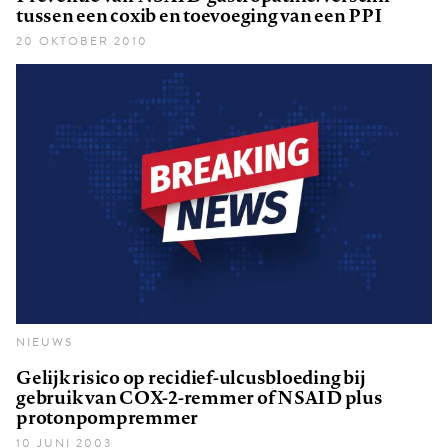
tussen een coxib en toevoeging van een PPI
20 OKTOBER 2010
NIEUWS
Gelijk risico op recidief-ulcusbloeding bij
gebruik van COX-2-remmer of NSAID plus
protonpompremmer
10 JUNI 2003