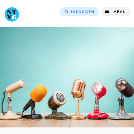
INLOGGEN
MENU
Top
navigation
IN