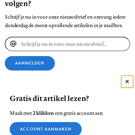
volgen?
Schrijf je nu in voor onze nieuwsbrief en ontvang iedere
donderdag de meest opvallende artikelen in je mailbox.
E-
mailadres
AANMELDEN
VOLG ONS OP
Deze site gebruikt cookies
Gratis dit artikel lezen?
Zie onze cookie policy
Volg
Volg
Volg
Volg
Volg
Volg
ACCEPTEER AANBEVOLEN INSTELLINGEN
ons
ons
ons
ons
ons
ons
2 klikken
Maak met
een gratis account aan
op
op
op
op
op
op
Contact
Colofon
Disclaimer
Privacy
About us
Functionele cookies
Footer
ACCOUNT AANMAKEN
Facebook
LinkedIn
Bluesky
Instagram
YouTube
Pinterest
Medische vragen verdienen
Sluiten
Analytische cookies