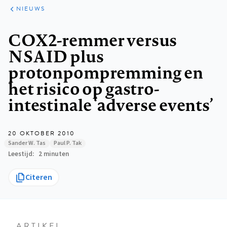
ARTIKELEN
HET
NIEUWS
KORT
Kruimelpad
COX2-remmer versus
NSAID plus
protonpompremming en
het risico op gastro-
intestinale ‘adverse events’
20 OKTOBER 2010
Sander W. Tas
Paul P. Tak
Leestijd
2 minuten
Citeren
ARTIKEL