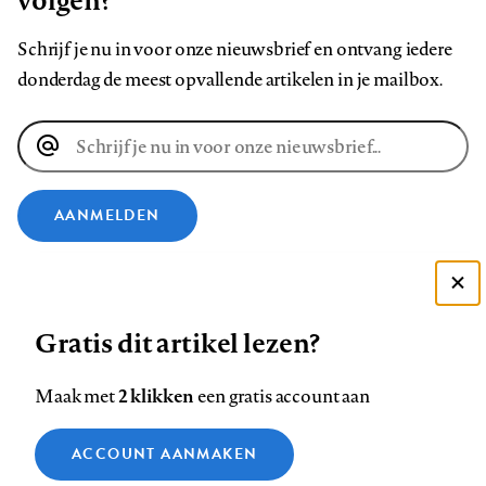
volgen?
Schrijf je nu in voor onze nieuwsbrief en ontvang iedere
donderdag de meest opvallende artikelen in je mailbox.
E-
mailadres
AANMELDEN
VOLG ONS OP
Deze site gebruikt cookies
Gratis dit artikel lezen?
Zie onze cookie policy
Volg
Volg
Volg
Volg
Volg
Volg
ACCEPTEER AANBEVOLEN INSTELLINGEN
ons
ons
ons
ons
ons
ons
2 klikken
Maak met
een gratis account aan
op
op
op
op
op
op
Contact
Colofon
Disclaimer
Privacy
About us
Functionele cookies
Footer
Facebook
ACCOUNT AANMAKEN
LinkedIn
Bluesky
Instagram
YouTube
Pinterest
Medische vragen verdienen
Sluiten
Analytische cookies