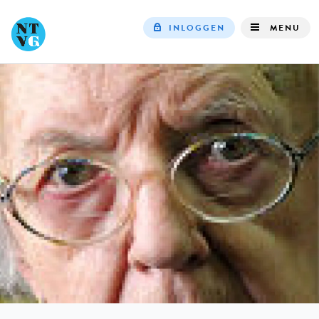
INLOGGEN
MENU
Top
navigation
IN