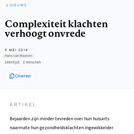
ARTIKELEN
HET
NIEUWS
KORT
Kruimelpad
Complexiteit klachten
verhoogt onvrede
9 MEI 2014
Hans van Maanen
Leestijd
2 minuten
Citeren
ARTIKEL
Bejaarden zijn minder tevreden over hun huisarts
naarmate hun gezondheidsklachten ingewikkelder