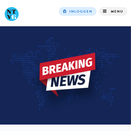
INLOGGEN
MENU
Top
navigation
IN