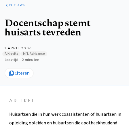
ARTIKELEN
HET
NIEUWS
KORT
Kruimelpad
Docentschap stemt
huisarts tevreden
1 APRIL 2006
F. Kievits
M.T. Adriaanse
Leestijd
2 minuten
Citeren
ARTIKEL
Huisartsen die in hun werk coassistenten of huisartsen in
opleiding opleiden en huisartsen die apotheekhoudend