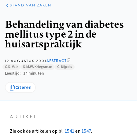
KLINISCHE
ARTIKELEN
PRAKTIJK
STAND VAN ZAKEN
Kruimelpad
Behandeling van diabetes
mellitus type 2 in de
huisartspraktijk
12 AUGUSTUS 2001
ABSTRACT
G.D. Valk
D.M.W. Kriegsman
G. Nijpels
Leestijd
14 minuten
Citeren
ARTIKEL
Zie ook de artikelen op bl.
1541
en
1547
.