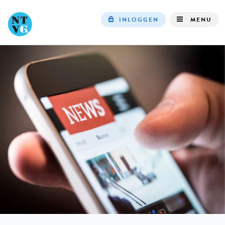
INLOGGEN
MENU
Top
navigation
IN