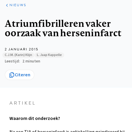
ARTIKELEN
HET
NIEUWS
KORT
Kruimelpad
Atriumfibrilleren vaker
oorzaak van herseninfarct
2 JANUARI 2015
C.J.M. (Karin) Klijn
L. Jaap Kappelle
Leestijd
2 minuten
Citeren
ARTIKEL
Waarom dit onderzoek?