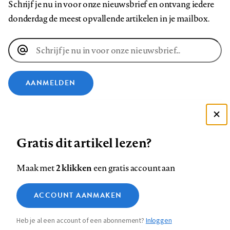
Schrijf je nu in voor onze nieuwsbrief en ontvang iedere
donderdag de meest opvallende artikelen in je mailbox.
E-
mailadres
AANMELDEN
VOLG ONS OP
Deze site gebruikt cookies
Gratis dit artikel lezen?
Zie onze cookie policy
Volg
Volg
Volg
Volg
Volg
Volg
ACCEPTEER AANBEVOLEN INSTELLINGEN
ons
ons
ons
ons
ons
ons
2 klikken
Maak met
een gratis account aan
op
op
op
op
op
op
Contact
Colofon
Disclaimer
Privacy
About us
Functionele cookies
Footer
ACCOUNT AANMAKEN
Facebook
LinkedIn
Bluesky
Instagram
YouTube
Pinterest
Medische vragen verdienen
Sluiten
Analytische cookies
betrouwbare antwoorden
navigation
Heb je al een account of een abonnement?
Inloggen
Marketing cookies