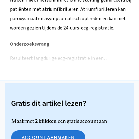
Na een TIA of herseninfarct is antistolling geïndiceerd bij
patiënten met atriumfibrilleren. Atriumfibrilleren kan
paroxysmaal en asymptomatisch optreden en kan niet
worden gezien tijdens de 24-uurs-ecg-registratie.
Onderzoeksvraag
Resulteert langdurige ecg-registratie in een…
Gratis dit artikel lezen?
2 klikken
Maak met
een gratis account aan
ACCOUNT AANMAKEN