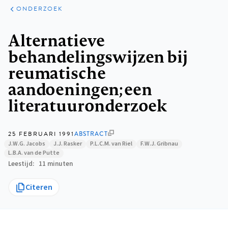
ARTIKELEN
ONDERZOEK
ONDERZOEK
Kruimelpad
Alternatieve
behandelingswijzen bij
reumatische
aandoeningen; een
literatuuronderzoek
25 FEBRUARI 1991
ABSTRACT
J.W.G. Jacobs
J.J. Rasker
P.L.C.M. van Riel
F.W.J. Gribnau
L.B.A. van de Putte
Leestijd
11 minuten
Citeren