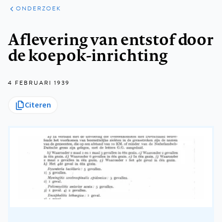
ARTIKELEN
ONDERZOEK
ONDERZOEK
Kruimelpad
Aflevering van entstof door
de koepok-inrichting
4 FEBRUARI 1939
Citeren