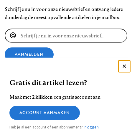
Schrijf je nu in voor onze nieuwsbrief en ontvang iedere
donderdag de meest opvallende artikelen in je mailbox.
E-
mailadres
AANMELDEN
Deze site gebruikt cookies
VOLG ONS OP
Gratis dit artikel lezen?
Zie onze cookie policy
ACCEPTEER AANBEVOLEN INSTELLINGEN
Volg
Volg
Volg
Volg
Volg
Volg
2 klikken
Maak met
een gratis account aan
ons
ons
ons
ons
ons
ons
Functionele cookies
op
op
op
op
op
op
Contact
Colofon
Disclaimer
Privacy
About us
ACCOUNT AANMAKEN
Medische vragen verdienen
Sluiten
Footer
Analytische cookies
Facebook
LinkedIn
Bluesky
Instagram
YouTube
Pinterest
betrouwbare antwoorden
Heb je al een account of een abonnement?
Inloggen
Marketing cookies