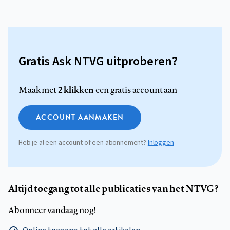
Gratis Ask NTVG uitproberen?
2 klikken
Maak met
een gratis account aan
ACCOUNT AANMAKEN
Heb je al een account of een abonnement?
Inloggen
Altijd toegang tot alle publicaties van het NTVG?
Abonneer vandaag nog!