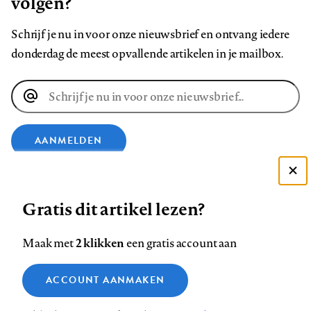
volgen?
Schrijf je nu in voor onze nieuwsbrief en ontvang iedere
donderdag de meest opvallende artikelen in je mailbox.
E-
mailadres
AANMELDEN
VOLG ONS OP
Deze site gebruikt cookies
Gratis dit artikel lezen?
Zie onze cookie policy
Volg
Volg
Volg
Volg
Volg
Volg
ACCEPTEER AANBEVOLEN INSTELLINGEN
2 klikken
Maak met
een gratis account aan
ons
ons
ons
ons
ons
ons
Functionele cookies
op
op
op
op
op
op
Contact
Colofon
Disclaimer
Privacy
About us
ACCOUNT AANMAKEN
Medische vragen verdienen
Footer
Sluiten
Analytische cookies
Facebook
LinkedIn
Bluesky
Instagram
YouTube
Pinterest
betrouwbare antwoorden