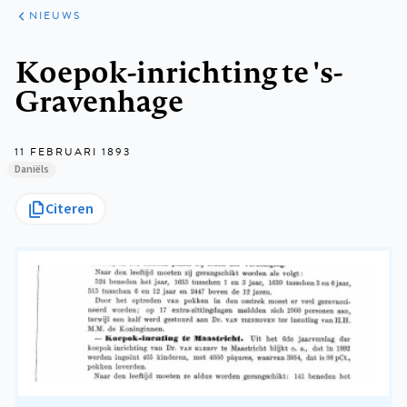
ARTIKELEN
HET
NIEUWS
KORT
Kruimelpad
Koepok-inrichting te 's-
Gravenhage
11 FEBRUARI 1893
Daniëls
Citeren