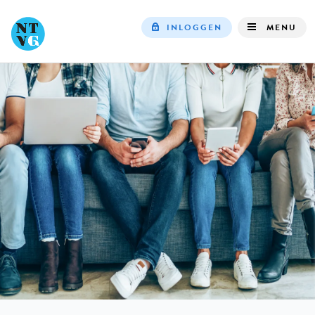
INLOGGEN
MENU
Top
navigation
IN