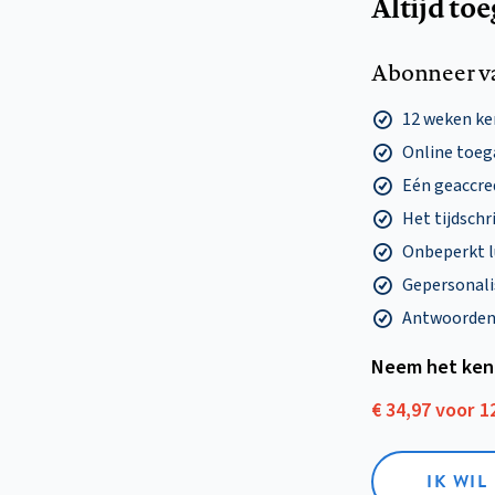
Altijd to
Abonneer v
12 weken k
Online toega
Eén geaccre
Het tijdschri
Onbeperkt l
Gepersonalis
Antwoorden o
Neem het ken
€ 34,97 voor 
IK WI