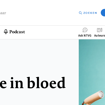
baar
ZOEKEN
Podcast
Compleme
Ask NTVG
Auteur
menu
e in bloed