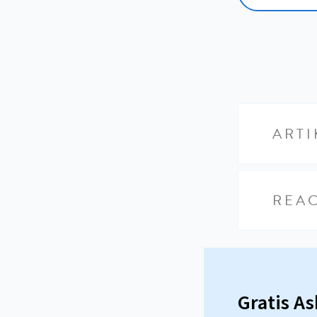
ARTI
REAC
Gratis A