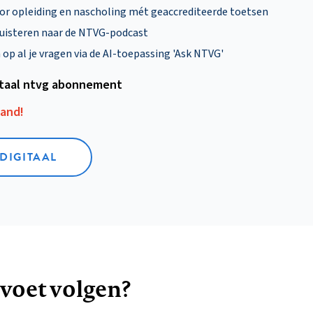
oor opleiding en nascholing mét geaccrediteerde toetsen
uisteren naar de NTVG-podcast
p al je vragen via de AI-toepassing 'Ask NTVG'
itaal ntvg abonnement
aand!
 DIGITAAL
 voet volgen?