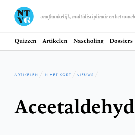
onafhankelijk, multidisciplinair en betrouw
Home
Quizzen
Artikelen
Nascholing
Dossiers
Hoofdnavigatie
ARTIKELEN
IN HET KORT
NIEUWS
Kruimelpad
Aceetaldehyd