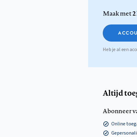
Maak met
2
ACCOU
Heb je al een a
Altijd to
Abonneer v
Online toega
Gepersonalis