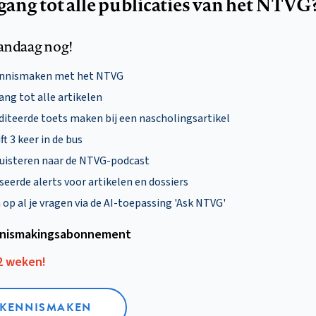
egang tot alle publicaties van het NTVG
andaag nog!
ennismaken met het NTVG
ng tot alle artikelen
diteerde toets maken bij een nascholingsartikel
ft 3 keer in de bus
uisteren naar de NTVG-podcast
eerde alerts voor artikelen en dossiers
p al je vragen via de AI-toepassing 'Ask NTVG'
nismakings­abonnement
12 weken!
L KENNISMAKEN