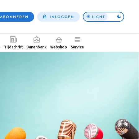
ABONNEREN
INLOGGEN
LICHT
Top
nav
ntair
s
Tijdschrift
Banenbank
Webshop
Service