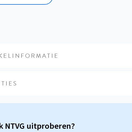
KELINFORMATIE
TIES
sk NTVG uitproberen?