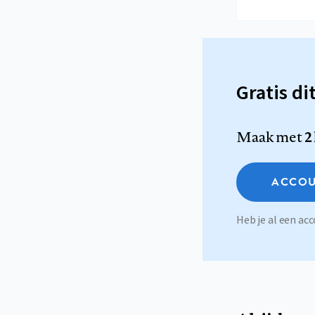
Gratis di
Maak met
2
ACCOU
Heb je al een a