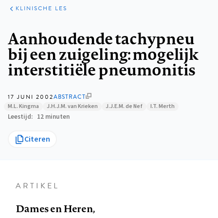
KLINISCHE
ARTIKELEN
PRAKTIJK
KLINISCHE LES
Kruimelpad
Aanhoudende tachypneu
bij een zuigeling: mogelijk
interstitiële pneumonitis
17 JUNI 2002
ABSTRACT
M.L. Kingma
J.H.J.M. van Krieken
J.J.E.M. de Nef
I.T. Merth
Leestijd
12 minuten
Citeren
ARTIKEL
Dames en Heren,