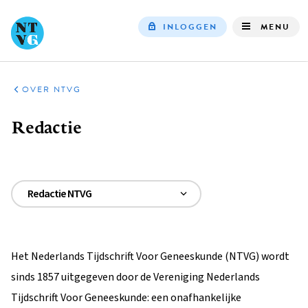
INLOGGEN
MENU
Top
navigation
SERVICE
OVER NTVG
Kruimelpad
Redactie
Redactie NTVG
Redactie
Sectieredactie
Het Nederlands Tijdschrift Voor Geneeskunde (NTVG) wordt
Toetsredactie
sinds 1857 uitgegeven door de Vereniging Nederlands
Farmacotherapie panel
Tijdschrift Voor Geneeskunde: een onafhankelijke
Metamedicapanel