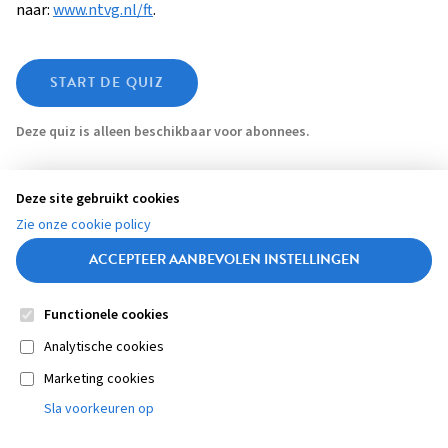
naar:
www.ntvg.nl/ft
.
START DE QUIZ
Deze quiz is alleen beschikbaar voor abonnees.
Aantal pogingen
1
Deze site gebruikt cookies
Slagingsdrempel
100%
Zie onze cookie policy
ACCEPTEER AANBEVOLEN INSTELLINGEN
Functionele cookies
Contact
Colofon
Disclaimer
Privacy
About us
Footer
Medische vragen verdienen
Sluiten
Analytische cookies
betrouwbare antwoorden
Marketing cookies
navigation
STEL ZE NU AAN ASK NTVG
Sla voorkeuren op