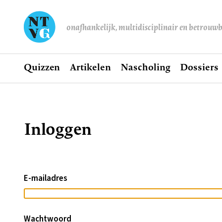
onafhankelijk, multidisciplinair en betrouw
Home
Quizzen
Artikelen
Nascholing
Dossiers
Hoofdnavigatie
Inloggen
Kruimelpad
E-mailadres
Wachtwoord