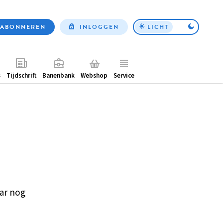
ABONNEREN
INLOGGEN
LICHT
Top
nav
ntair
s
Tijdschrift
Banenbank
Webshop
Service
ar nog