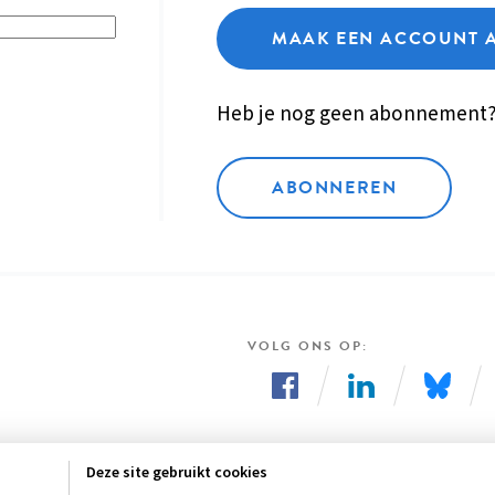
MAAK EEN ACCOUNT 
Heb je nog geen abonnement
ABONNEREN
VOLG ONS OP
Volg
Volg
Volg
ons
ons
ons
Deze site gebruikt cookies
op
op
op