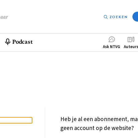
baar
ZOEKEN
Podcast
Compleme
Ask NTVG
Auteur
menu
Heb je al een abonnement, ma
geen account op de website?