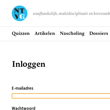
onafhankelijk, multidisciplinair en betrouw
Home
Quizzen
Artikelen
Nascholing
Dossiers
Hoofdnavigatie
Inloggen
Kruimelpad
E-mailadres
Wachtwoord