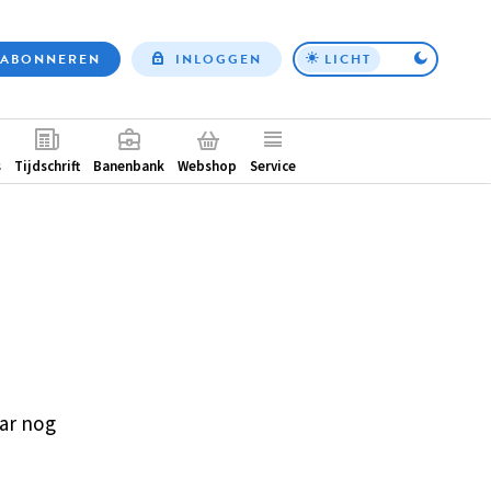
ABONNEREN
INLOGGEN
LICHT
Top
nav
ntair
s
Tijdschrift
Banenbank
Webshop
Service
ar nog