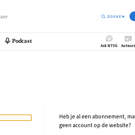
baar
ZOEKEN
Podcast
Compleme
Ask NTVG
Auteur
menu
Heb je al een abonnement, ma
geen account op de website?