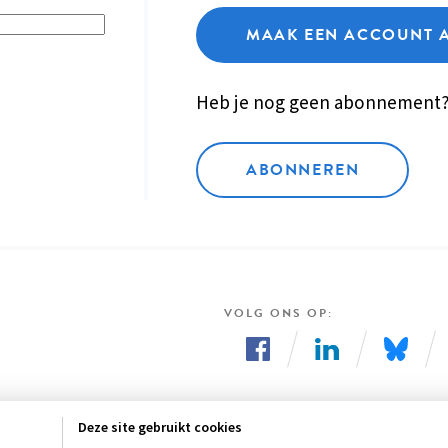
MAAK EEN ACCOUNT 
Heb je nog geen abonnement
ABONNEREN
VOLG ONS OP
Volg
Volg
Volg
ons
ons
ons
Deze site gebruikt cookies
op
op
op