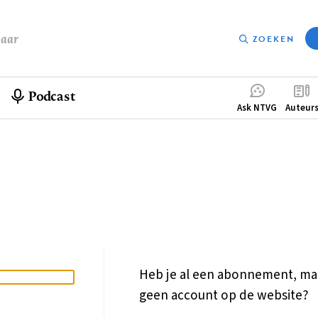
baar
ZOEKEN
Podcast
Compleme
Ask NTVG
Auteur
menu
Heb je al een abonnement, ma
geen account op de website?