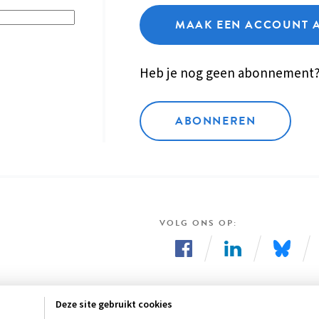
MAAK EEN ACCOUNT 
Heb je nog geen abonnement
ABONNEREN
VOLG ONS OP
Volg
Volg
Volg
ons
ons
ons
Deze site gebruikt cookies
op
op
op