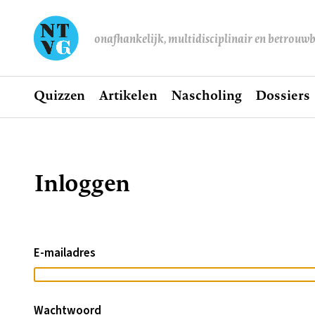
onafhankelijk, multidisciplinair en betrouw
Home
Quizzen
Artikelen
Nascholing
Dossiers
Hoofdnavigatie
Inloggen
Kruimelpad
E-mailadres
Wachtwoord