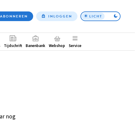
ABONNEREN
INLOGGEN
LICHT
Top
nav
ntair
s
Tijdschrift
Banenbank
Webshop
Service
ar nog