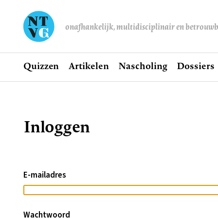
onafhankelijk, multidisciplinair en betrouw
Home
Quizzen
Artikelen
Nascholing
Dossiers
Hoofdnavigatie
Inloggen
Kruimelpad
E-mailadres
Wachtwoord