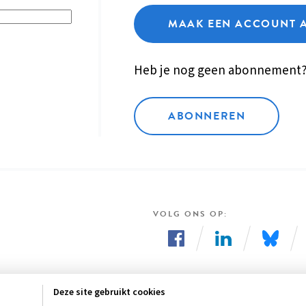
MAAK EEN ACCOUNT 
Heb je nog geen abonnement
ABONNEREN
VOLG ONS OP
Volg
Volg
Volg
ons
ons
ons
Deze site gebruikt cookies
op
op
op