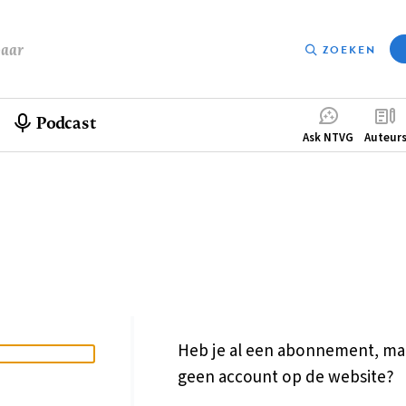
baar
ZOEKEN
Podcast
Compleme
Ask NTVG
Auteur
menu
Heb je al een abonnement, ma
geen account op de website?