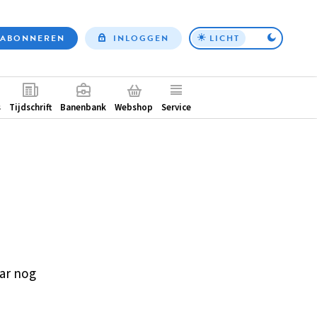
ABONNEREN
INLOGGEN
LICHT
Top
nav
ntair
s
Tijdschrift
Banenbank
Webshop
Service
ar nog