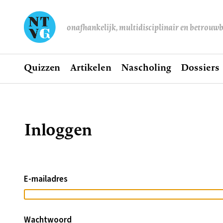
onafhankelijk, multidisciplinair en betrouw
Home
Quizzen
Artikelen
Nascholing
Dossiers
Hoofdnavigatie
Inloggen
Kruimelpad
E-mailadres
Wachtwoord