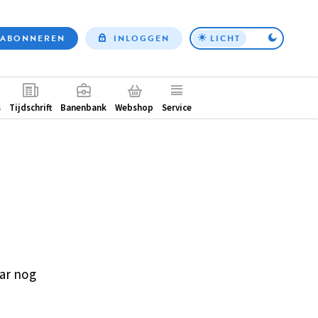
ABONNEREN
INLOGGEN
LICHT
Top
nav
ntair
s
Tijdschrift
Banenbank
Webshop
Service
ar nog