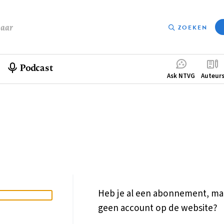
baar
ZOEKEN
Podcast
Compleme
Ask NTVG
Auteur
menu
Heb je al een abonnement, ma
geen account op de website?