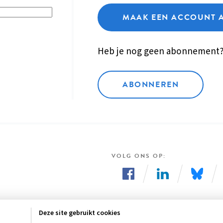
MAAK EEN ACCOUNT 
Heb je nog geen abonnement
ABONNEREN
VOLG ONS OP
Volg
Volg
Volg
ons
ons
ons
Deze site gebruikt cookies
op
op
op