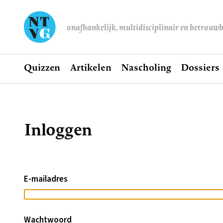
onafhankelijk, multidisciplinair en betrouw
Home
Quizzen
Artikelen
Nascholing
Dossiers
Hoofdnavigatie
Inloggen
Kruimelpad
E-mailadres
Wachtwoord