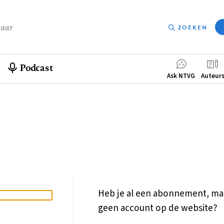
baar
ZOEKEN
Podcast
Compleme
Ask NTVG
Auteur
menu
Heb je al een abonnement, ma
geen account op de website?