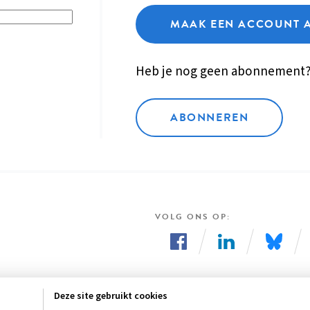
MAAK EEN ACCOUNT 
Heb je nog geen abonnement
ABONNEREN
VOLG ONS OP
Volg
Volg
Volg
ons
ons
ons
Deze site gebruikt cookies
op
op
op