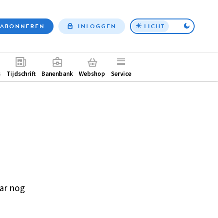
ABONNEREN
INLOGGEN
LICHT
Top
nav
ntair
s
Tijdschrift
Banenbank
Webshop
Service
ar nog