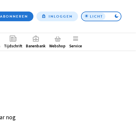
ABONNEREN
INLOGGEN
LICHT
Top
nav
ntair
s
Tijdschrift
Banenbank
Webshop
Service
ar nog