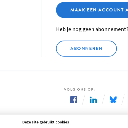
MAAK EEN ACCOUNT 
Heb je nog geen abonnement
ABONNEREN
VOLG ONS OP
Volg
Volg
Volg
ons
ons
ons
Deze site gebruikt cookies
op
op
op