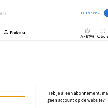
baar
ZOEKEN
Podcast
Compleme
Ask NTVG
Auteur
menu
Heb je al een abonnement, ma
geen account op de website?