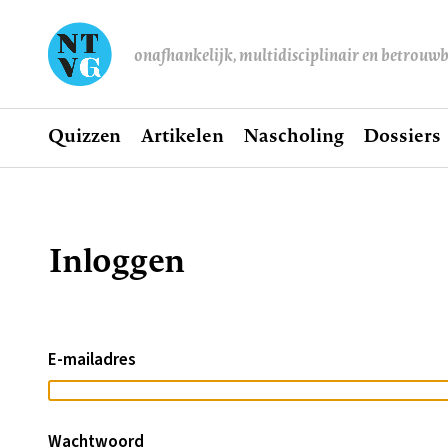
onafhankelijk, multidisciplinair en betrouw
Home
Quizzen
Artikelen
Nascholing
Dossiers
Hoofdnavigatie
Inloggen
Kruimelpad
E-mailadres
Wachtwoord