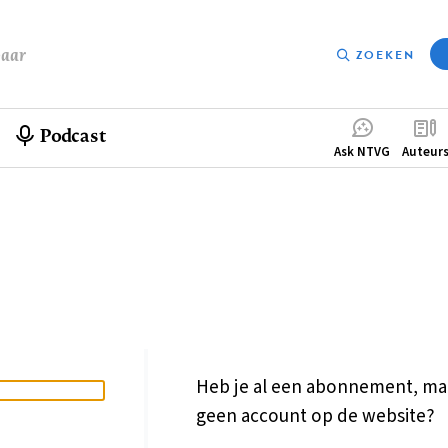
baar
ZOEKEN
Podcast
Compleme
Ask NTVG
Auteur
menu
Heb je al een abonnement, ma
geen account op de website?