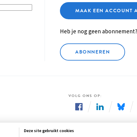
MAAK EEN ACCOUNT 
Heb je nog geen abonnement
ABONNEREN
VOLG ONS OP
Volg
Volg
Volg
ons
ons
ons
Deze site gebruikt cookies
op
op
op