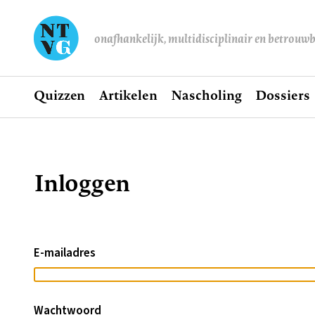
onafhankelijk, multidisciplinair en betrouw
Home
Quizzen
Artikelen
Nascholing
Dossiers
Hoofdnavigatie
Inloggen
Kruimelpad
E-mailadres
Wachtwoord