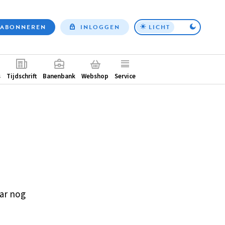
ABONNEREN
INLOGGEN
LICHT
Top
nav
ntair
s
Tijdschrift
Banenbank
Webshop
Service
ar nog