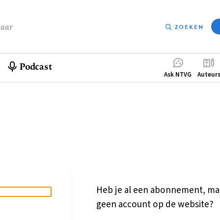
baar
ZOEKEN
Podcast
Compleme
Ask NTVG
Auteur
menu
Heb je al een abonnement, ma
geen account op de website?