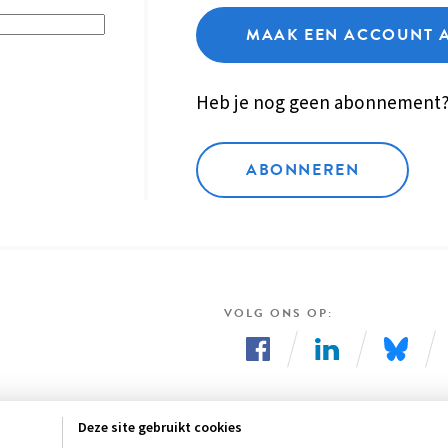
MAAK EEN ACCOUNT 
Heb je nog geen abonnement
ABONNEREN
VOLG ONS OP
Volg
Volg
Volg
ons
ons
ons
Deze site gebruikt cookies
op
op
op