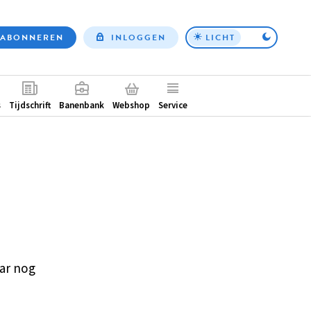
ABONNEREN
INLOGGEN
LICHT
Top
nav
ntair
s
Tijdschrift
Banenbank
Webshop
Service
ar nog