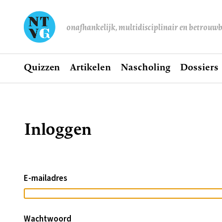
onafhankelijk, multidisciplinair en betrouw
Home
Quizzen
Artikelen
Nascholing
Dossiers
Hoofdnavigatie
Inloggen
Kruimelpad
E-mailadres
Wachtwoord